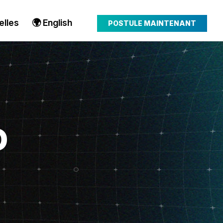
elles
🌍 English
POSTULE MAINTENANT
O