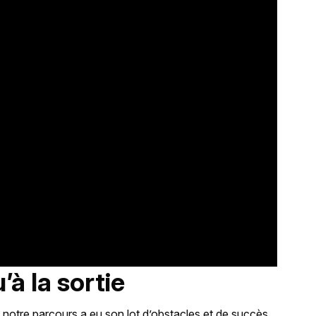
’à la sortie
, notre parcours a eu son lot d’obstacles et de succès ,