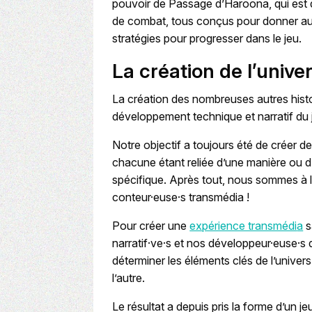
pouvoir de Passage d’Haroona, qui est 
de combat, tous conçus pour donner aux j
stratégies pour progresser dans le jeu.
La création de l’univ
La création des nombreuses autres histoi
développement technique et narratif du j
Notre objectif a toujours été de créer 
chacune étant reliée d’une manière ou d
spécifique. Après tout, nous sommes à l
conteur·euse·s transmédia !
Pour créer une
expérience transmédi
a
s
narratif·ve·s et nos développeur·euse·s d
déterminer les éléments clés de l’univers
l’autre.
Le résultat a depuis pris la forme d’un j